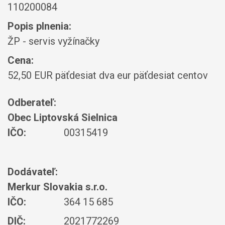
110200084
Popis plnenia:
ŽP - servis vyžínačky
Cena:
52,50 EUR päťdesiat dva eur päťdesiat centov
Odberateľ:
Obec Liptovská Sielnica
IČO:
00315419
Dodávateľ:
Merkur Slovakia s.r.o.
IČO:
364 15 685
DIČ:
2021772269