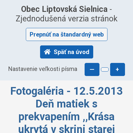
Obec Liptovská Sielnica
-
Zjednodušená verzia stránok
Prepnúť na štandardný web
Späť na úvod
Nastavenie veľkosti písma
—
+
Fotogaléria - 12.5.2013
Deň matiek s
prekvapením ,,Krása
ukrytá v skrini starej